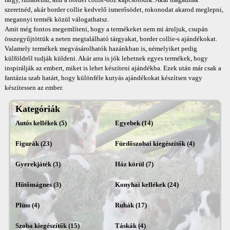
szeretnéd, akár border collie kedvelő ismerősödet, rokonodat akarod meglepni,
megannyi termék közül válogathatsz.
Amit még fontos megemlíteni, hogy a termékeket nem mi áruljuk, csupán
összegyűjtöttük a neten megtalálható tárgyakat, border collie-s ajándékokat.
Valamely termékek megvásárolhatók hazánkban is, némelyiket pedig
külföldről tudják küldeni. Akár arra is jók lehetnek egyes termékek, hogy
inspirálják az embert, miket is lehet készíteni ajándékba. Ezek után már csak a
fantázia szab határt, hogy különféle kutyás ajándékokat készítsen vagy
készítessen az ember.
Kategóriák
Autós kellékek (5)
Egyebek (14)
Figurák (23)
Fürdőszobai kiegészítők (4)
Gyerekjáték (3)
Ház körül (7)
Hűtőmágnes (3)
Konyhai kellékek (24)
Plüss (4)
Ruhák (17)
Szoba kiegészítők (15)
Táskák (4)