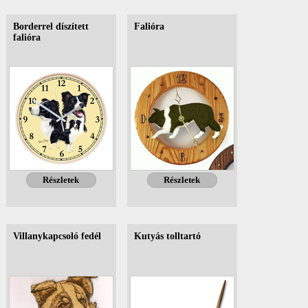
Borderrel díszített
Falióra
falióra
Részletek
Részletek
Villanykapcsoló fedél
Kutyás tolltartó