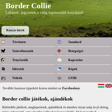
Border Collie
Leírások, jegyzetek a világ legokosabb kutyájáról
Kutyás hírek
Története
Standard
Színváltozatok
Betegségei
Tenyésztők
Kapcsolat
Idézetek
Képek
Videók
GYIK
További hasznos tippekért keress minket az
Facebookon
Border collie játékok, ajándékok
Különféle játékok, meglepetések, ajándékok és minden olyan szép és jó dolog,
tárgy, ruhanemű, ami a border collie-hoz kapcsolódik. Akár magadnak