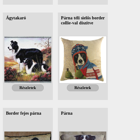
Ágytakaró
Párna téli sielős border
collie-val díszítve
Részletek
Részletek
Border fejes párna
Párna