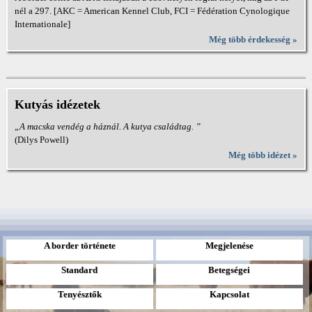
nél a 297. [AKC = American Kennel Club, FCI = Fédération Cynologique
Internationale]
Még több érdekesség »
Kutyás idézetek
„A macska vendég a háznál. A kutya családtag. ”
(Dilys Powell)
Még több idézet »
A border története
Megjelenése
Standard
Betegségei
Tenyésztők
Kapcsolat