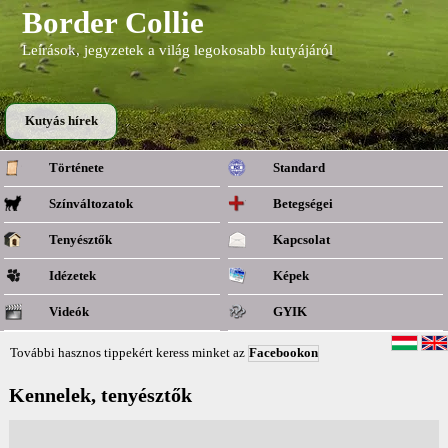
Border Collie
Leírások, jegyzetek a világ legokosabb kutyájáról
Kutyás hírek
Története
Standard
Színváltozatok
Betegségei
Tenyésztők
Kapcsolat
Idézetek
Képek
Videók
GYIK
További hasznos tippekért keress minket az
Facebookon
Kennelek, tenyésztők