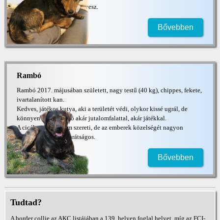
jelzőkutya, mindent észrevesz.
Bővebben
Rambó
Rambó 2017. májusában született, nagy testű (40 kg), chippes, fekete,
ivartalanított kan.
Kedves, játékos kutya, aki a területét védi, olykor kissé ugrál, de
könnyen motiválható akár jutalomfalattal, akár játékkal.
A cicákat sajnos nem szereti, de az emberek közelségét nagyon
igényli, másokkal barátságos.
Bővebben
Tudtad?
A border collie az AKC listájában a 139. helyen foglal helyet, míg az FCI-