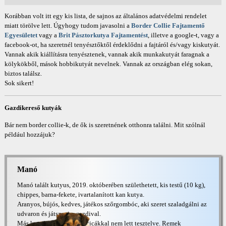
Korábban volt itt egy kis lista, de sajnos az általános adatvédelmi rendelet
miatt törölve lett. Úgyhogy tudom javasolni a
Border Collie Fajtamentő
Egyesületet
vagy a
Brit Pásztorkutya Fajtamentést
, illetve a google-t, vagy a
facebook-ot, ha szeretnél tenyésztőktől érdeklődni a fajtáról és/vagy kiskutyát.
Vannak akik kiállításra tenyésztenek, vannak akik munkakutyát faragnak a
kölykökből, mások hobbikutyát nevelnek. Vannak az országban elég sokan,
biztos találsz.
Sok sikert!
Gazdikereső kutyák
Bár nem border collie-k, de ők is szeretnének otthonra találni. Mit szólnál
például hozzájuk?
Manó
Manó talált kutyus, 2019. októberében születhetett, kis testű (10 kg),
chippes, barna-fekete, ivartalanított kan kutya.
Aranyos, bújós, kedves, játékos szőrgombóc, aki szeret szaladgálni az
udvaron és játszani a gazdival.
Más kutyákkal jól kijön, cicákkal nem lett tesztelve. Remek