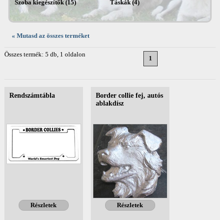
Szoba kiegészítők (15)
Táskák (4)
« Mutasd az összes terméket
Összes termék: 5 db, 1 oldalon
1
Rendszámtábla
Border collie fej, autós
ablakdísz
Részletek
Részletek