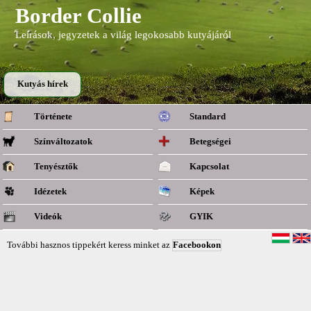
Border Collie
Leírások, jegyzetek a világ legokosabb kutyájáról
Kutyás hírek
Története
Standard
Színváltozatok
Betegségei
Tenyésztők
Kapcsolat
Idézetek
Képek
Videók
GYIK
További hasznos tippekért keress minket az
Facebookon