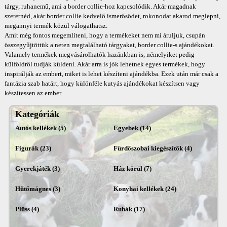
tárgy, ruhanemű, ami a border collie-hoz kapcsolódik. Akár magadnak
szeretnéd, akár border collie kedvelő ismerősödet, rokonodat akarod meglepni,
megannyi termék közül válogathatsz.
Amit még fontos megemlíteni, hogy a termékeket nem mi áruljuk, csupán
összegyűjtöttük a neten megtalálható tárgyakat, border collie-s ajándékokat.
Valamely termékek megvásárolhatók hazánkban is, némelyiket pedig
külföldről tudják küldeni. Akár arra is jók lehetnek egyes termékek, hogy
inspirálják az embert, miket is lehet készíteni ajándékba. Ezek után már csak a
fantázia szab határt, hogy különféle kutyás ajándékokat készítsen vagy
készítessen az ember.
Kategóriák
Autós kellékek (5)
Egyebek (14)
Figurák (23)
Fürdőszobai kiegészítők (4)
Gyerekjáték (3)
Ház körül (7)
Hűtőmágnes (3)
Konyhai kellékek (24)
Plüss (4)
Ruhák (17)