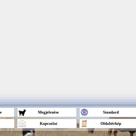
te
Megjelenése
Standard
Kapcsolat
Oldaltérkép