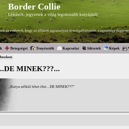
Border Collie
Leírások, jegyzetek a világ legokosabb kutyájáról
ék az emberek, hogy az állatok ugyanolyan kiszolgáltatottak, s ugyanúgy függenek
ok
Betegségei
Tenyésztők
Kapcsolat
Idézetek
Képek
ebookon
....DE MINEK???...
„Kutya nélkül lehet élni....DE MINEK???”