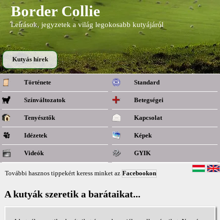
Border Collie
Leírások, jegyzetek a világ legokosabb kutyájáról
Kutyás hírek
Története
Standard
Színváltozatok
Betegségei
Tenyésztők
Kapcsolat
Idézetek
Képek
Videók
GYIK
További hasznos tippekért keress minket az
Facebookon
A kutyák szeretik a barátaikat...