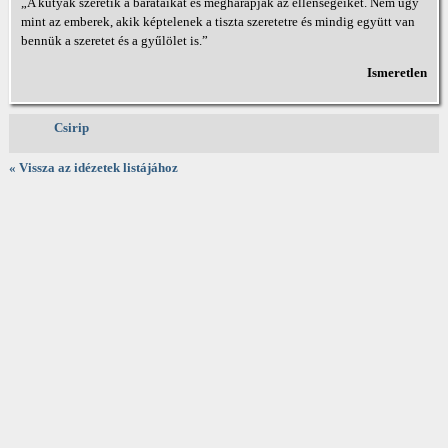
„A kutyák szeretik a barátaikat és megharapják az ellenségeiket. Nem úgy
mint az emberek, akik képtelenek a tiszta szeretetre és mindig együtt van
bennük a szeretet és a gyűlölet is.”
Ismeretlen
Csirip
« Vissza az idézetek listájához