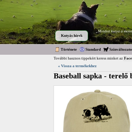
„Minden kutya a menny
Kutyás hírek
Története
Standard
Színváltozat
További hasznos tippekért keress minket az
Fac
« Vissza a termékekhez
Baseball sapka - terelő