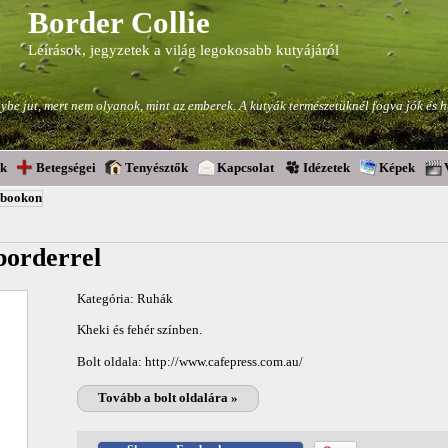
Border Collie
Leírások, jegyzetek a világ legokosabb kutyájáról
be jut, mert nem olyanok, mint az emberek. A kutyák természetüknél fogva jók és 
ok
Betegségei
Tenyésztők
Kapcsolat
Idézetek
Képek
ebookon
 borderrel
Kategória:
Ruhák
Kheki és fehér színben.
Bolt oldala: http://www.cafepress.com.au/
Tovább a bolt oldalára »