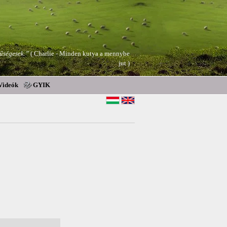
hűségesek.”
( Charlie - Minden kutya a mennybe
jut )
Videók
GYIK