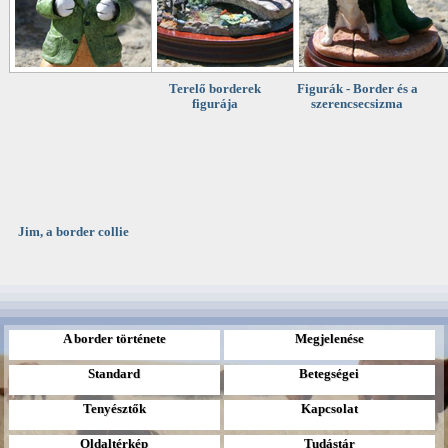
Terelő borderek
Figurák - Border és a
figurája
szerencsecsizma
Jim, a border collie
A border története
Megjelenése
Standard
Betegségei
Tenyésztők
Kapcsolat
Oldaltérkép
Tudástár