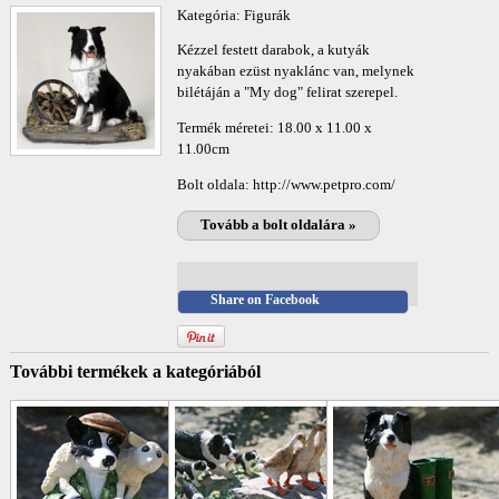
Kategória:
Figurák
Kézzel festett darabok, a kutyák
nyakában ezüst nyaklánc van, melynek
bilétáján a "My dog" felirat szerepel.
Termék méretei:
18.00 x 11.00 x
11.00cm
Bolt oldala: http://www.petpro.com/
Tovább a bolt oldalára »
Share on Facebook
További termékek a kategóriából