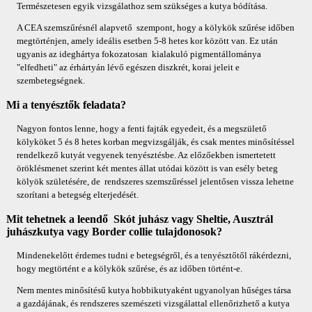
Természetesen egyik vizsgálathoz sem szükséges a kutya bódítása.
A CEA szemszűrésnél alapvető szempont, hogy a kölykök szűrése időben
megtörténjen, amely ideális esetben 5-8 hetes kor között van. Ez után
ugyanis az ideghártya fokozatosan kialakuló pigmentállománya
"elfedheti" az érhártyán lévő egészen diszkrét, korai jeleit e
szembetegségnek.
Mi a tenyésztők feladata?
Nagyon fontos lenne, hogy a fenti fajták egyedeit, és a megszülető
kölyköket 5 és 8 hetes korban megvizsgálják, és csak mentes minősítéssel
rendelkező kutyát vegyenek tenyésztésbe. Az előzőekben ismertetett
öröklésmenet szerint két mentes állat utódai között is van esély beteg
kölyök születésére, de rendszeres szemszűréssel jelentősen vissza lehetne
szorítani a betegség elterjedését.
Mit tehetnek a leendő Skót juhász vagy Sheltie, Ausztrál
juhászkutya vagy Border collie tulajdonosok?
Mindenekelőtt érdemes tudni e betegségről, és a tenyésztőtől rákérdezni,
hogy megtörtént e a kölykök szűrése, és az időben történt-e.
Nem mentes minősítésű kutya hobbikutyaként ugyanolyan hűséges társa
a gazdájának, és rendszeres szemészeti vizsgálattal ellenőrizhető a kutya