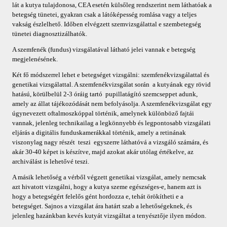
lát a kutya tulajdonosa, CEA esetén külsőleg rendszerint nem láthatóak a
betegség tünetei, gyakran csak a látóképesség romlása vagy a teljes
vakság észlelhető. Időben elvégzett szemvizsgálattal e szembetegség
tünetei diagnosztizálhatók.
A szemfenék (fundus) vizsgálatával látható jelei vannak e betegség
megjelenésének.
Két fő módszerrel lehet e betegséget vizsgálni: szemfenékvizsgálattal és
genetikai vizsgálattal. A szemfenékvizsgálat során a kutyának egy rövid
hatású, körülbelül 2-3 óráig tartó pupillatágító szemcseppet adunk,
amely az állat tájékozódását nem befolyásolja. A szemfenékvizsgálat egy
úgynevezett oftalmoszkóppal történik, amelynek különböző fajtái
vannak, jelenleg technikailag a legkönnyebb és legpontosabb vizsgálati
eljárás a digitális funduskamerákkal történik, amely a retinának
viszonylag nagy részét teszi egyszerre láthatóvá a vizsgáló számára, és
akár 30-40 képet is készítve, majd azokat akár utólag értékelve, az
archiválást is lehetővé teszi.
A másik lehetőség a vérből végzett genetikai vizsgálat, amely nemcsak
azt hivatott vizsgálni, hogy a kutya szeme egészséges-e, hanem azt is
hogy a betegségért felelős gént hordozza e, tehát örökítheti e a
betegséget. Sajnos a vizsgálat ára határt szab a lehetőségeknek, és
jelenleg hazánkban kevés kutyát vizsgáltat a tenyésztője ilyen módon.