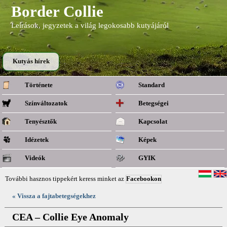
Border Collie
Leírások, jegyzetek a világ legokosabb kutyájáról
Kutyás hírek
Története
Standard
Színváltozatok
Betegségei
Tenyésztők
Kapcsolat
Idézetek
Képek
Videók
GYIK
További hasznos tippekért keress minket az
Facebookon
« Vissza a fajtabetegségekhez
CEA – Collie Eye Anomaly