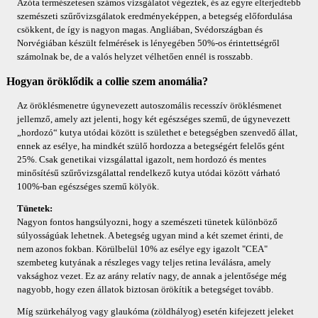
Azóta természetesen számos vizsgálatot végeztek, és az egyre elterjedtebb
szemészeti szűrővizsgálatok eredményeképpen, a betegség előfordulása
csökkent, de így is nagyon magas. Angliában, Svédországban és
Norvégiában készült felmérések is lényegében 50%-os érintettségről
számolnak be, de a valós helyzet vélhetően ennél is rosszabb.
Hogyan öröklődik a collie szem anomália?
Az öröklésmenetre úgynevezett autoszomális recesszív öröklésmenet
jellemző, amely azt jelenti, hogy két egészséges szemű, de úgynevezett
„hordozó“ kutya utódai között is születhet e betegségben szenvedő állat,
ennek az esélye, ha mindkét szülő hordozza a betegségért felelős gént
25%. Csak genetikai vizsgálattal igazolt, nem hordozó és mentes
minősítésű szűrővizsgálattal rendelkező kutya utódai között várható
100%-ban egészséges szemű kölyök.
Tünetek:
Nagyon fontos hangsúlyozni, hogy a szemészeti tünetek különböző
súlyosságúak lehetnek. A betegség ugyan mind a két szemet érinti, de
nem azonos fokban. Körülbelül 10% az esélye egy igazolt "CEA"
szembeteg kutyának a részleges vagy teljes retina leválásra, amely
vaksághoz vezet. Ez az arány relatív nagy, de annak a jelentősége még
nagyobb, hogy ezen állatok biztosan örökítik a betegséget tovább.
Míg szürkehályog vagy glaukóma (zöldhályog) esetén kifejezett jeleket