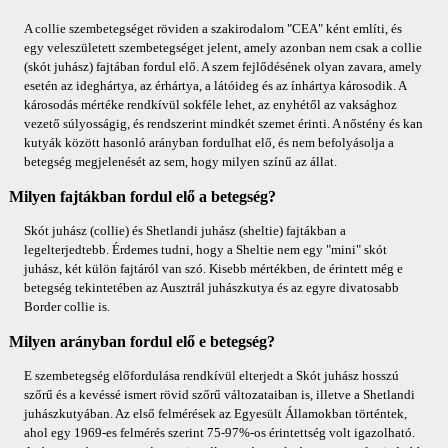
A collie szembetegséget röviden a szakirodalom "CEA" ként említi, és
egy veleszületett szembetegséget jelent, amely azonban nem csak a collie
(skót juhász) fajtában fordul elő. A szem fejlődésének olyan zavara, amely
esetén az ideghártya, az érhártya, a látóideg és az ínhártya károsodik. A
károsodás mértéke rendkívül sokféle lehet, az enyhétől az vaksághoz
vezető súlyosságig, és rendszerint mindkét szemet érinti. A nőstény és kan
kutyák között hasonló arányban fordulhat elő, és nem befolyásolja a
betegség megjelenését az sem, hogy milyen színű az állat.
Milyen fajtákban fordul elő a betegség?
Skót juhász (collie) és Shetlandi juhász (sheltie) fajtákban a
legelterjedtebb. Érdemes tudni, hogy a Sheltie nem egy "mini" skót
juhász, két külön fajtáról van szó. Kisebb mértékben, de érintett még e
betegség tekintetében az Ausztrál juhászkutya és az egyre divatosabb
Border collie is.
Milyen arányban fordul elő e betegség?
E szembetegség előfordulása rendkívül elterjedt a Skót juhász hosszú
szőrű és a kevéssé ismert rövid szőrű változataiban is, illetve a Shetlandi
juhászkutyában. Az első felmérések az Egyesült Államokban történtek,
ahol egy 1969-es felmérés szerint 75-97%-os érintettség volt igazolható.