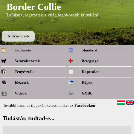
Border Collie
Leírások, jegyzetek a világ legokosabb kutyájáról
Kutyás hírek
Története
Standard
Színváltozatok
Betegségei
Tenyésztők
Kapcsolat
Idézetek
Képek
Videók
GYIK
További hasznos tippekért keress minket az
Facebookon
Tudástár, tudtad-e...