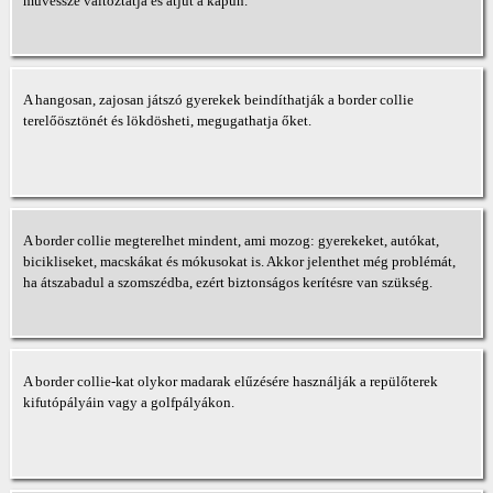
művésszé változtatja és átjut a kapun.
A hangosan, zajosan játszó gyerekek beindíthatják a border collie
terelőösztönét és lökdösheti, megugathatja őket.
A border collie megterelhet mindent, ami mozog: gyerekeket, autókat,
bicikliseket, macskákat és mókusokat is. Akkor jelenthet még problémát,
ha átszabadul a szomszédba, ezért biztonságos kerítésre van szükség.
A border collie-kat olykor madarak elűzésére használják a repülőterek
kifutópályáin vagy a golfpályákon.