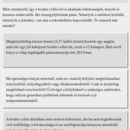
Mint mindenről, így a border collie-ról is akadnak érdekességek, tények és
hasznos tudnivalók. Ide összegyűjtöttünk párat. Némelyik a múlthoz kötődik,
némelyik a jelenhez, van ami a rekordokhoz kapcsolódik. Te ismered már
mindet?
Megközelítőleg tízezer fontot (3,37 millió forint) fizettek egy angliai
aukción egy jól kiképzett border collie-ért, ezzel a 15 hónapos, Bob nevű
kutya a világ legdrágább pásztorkutyája lett 2013-ban.
Ha egészséges kutyát szeretnél, soha ne vásárolj kölyköt megbízhatatlan
tenyésztőtől, kölyökgyárból vagy állatkereskedésből. Csak és kizárólag
megbízható tenyésztőtől! Ő elvégzi a kölyköknél a szükséges szűréseket,
hogy milyen genetikai problémái lehetnek és biztosít a jó
temperamentumáról.
A border collie általában nem szokott kóborolni, ám ha nem foglalkoznak
vele kellőképp, a kíváncsisága és az intelligenciája könnyen menekülő