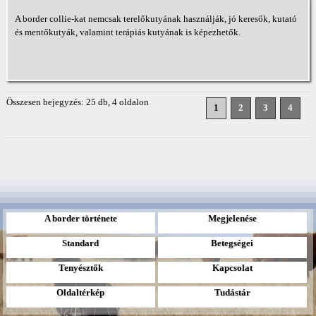
A border collie-kat nemcsak terelőkutyának használják, jó keresők, kutató
és mentőkutyák, valamint terápiás kutyának is képezhetők.
Összesen bejegyzés: 25 db, 4 oldalon
1
2
3
4
A border története
Megjelenése
Standard
Betegségei
Tenyésztők
Kapcsolat
Oldaltérkép
Tudástár